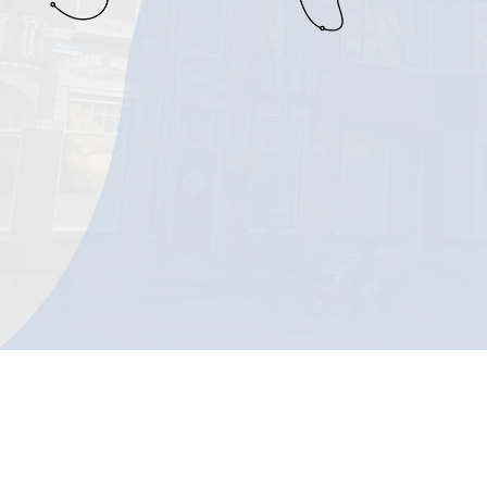
Werken bij Me-doc
Artsen aan het
woord
Team Me-doc