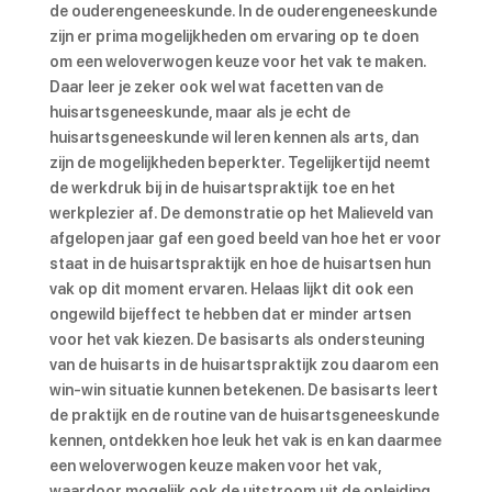
de ouderengeneeskunde. In de ouderengeneeskunde
zijn er prima mogelijkheden om ervaring op te doen
om een weloverwogen keuze voor het vak te maken.
Daar leer je zeker ook wel wat facetten van de
huisartsgeneeskunde, maar als je echt de
huisartsgeneeskunde wil leren kennen als arts, dan
zijn de mogelijkheden beperkter. Tegelijkertijd neemt
de werkdruk bij in de huisartspraktijk toe en het
werkplezier af. De demonstratie op het Malieveld van
afgelopen jaar gaf een goed beeld van hoe het er voor
staat in de huisartspraktijk en hoe de huisartsen hun
vak op dit moment ervaren. Helaas lijkt dit ook een
ongewild bijeffect te hebben dat er minder artsen
voor het vak kiezen. De basisarts als ondersteuning
van de huisarts in de huisartspraktijk zou daarom een
win-win situatie kunnen betekenen. De basisarts leert
de praktijk en de routine van de huisartsgeneeskunde
kennen, ontdekken hoe leuk het vak is en kan daarmee
een weloverwogen keuze maken voor het vak,
waardoor mogelijk ook de uitstroom uit de opleiding