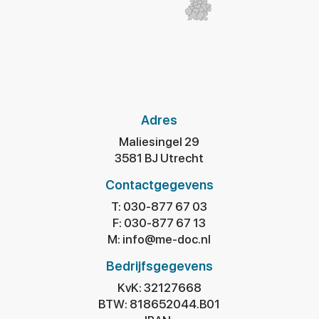
Team Me-doc
Me-doc Minutes
CoMaster en Me-doc
ANIOS in de huisartspraktijk
Werken bij Me-doc
Het traject
Contact