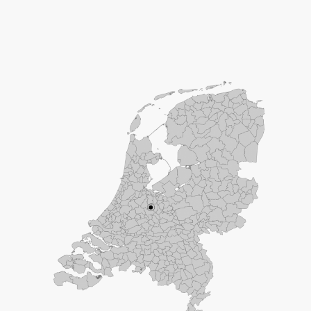
Adres
Maliesingel 29
3581 BJ Utrecht
Contactgegevens
T: 030-877 67 03
F: 030-877 67 13
M: info@me-doc.nl
Bedrijfsgegevens
KvK: 32127668
BTW: 818652044.B01
IBAN:
NL45RABO0131211145